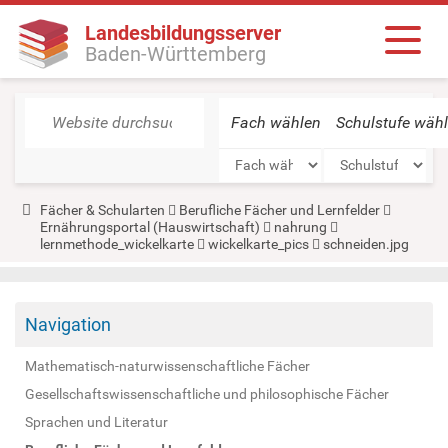
Landesbildungsserver
Baden-Württemberg
Fach wählen
Schulstufe wäh
Y
Fächer & Schularten
Berufliche Fächer und Lernfelder
o
Ernährungsportal (Hauswirtschaft)
nahrung
u
lernmethode_wickelkarte
wickelkarte_pics
schneiden.jpg
a
r
e
h
e
Navigation
r
e
Mathematisch-naturwissenschaftliche Fächer
:
Gesellschaftswissenschaftliche und philosophische Fächer
Sprachen und Literatur