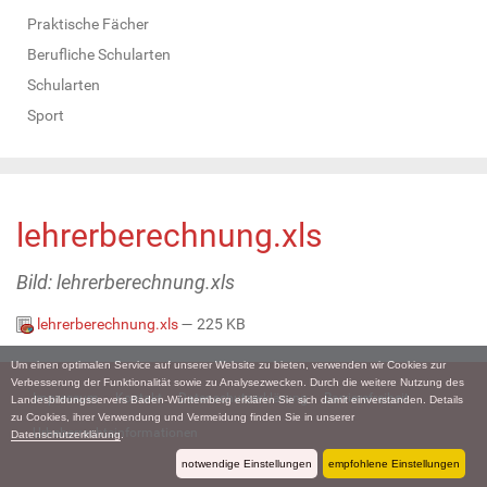
Praktische Fächer
Berufliche Schularten
Schularten
Sport
lehrerberechnung.xls
Bild: lehrerberechnung.xls
lehrerberechnung.xls
— 225 KB
Um einen optimalen Service auf unserer Website zu bieten, verwenden wir Cookies zur
Verbesserung der Funktionalität sowie zu Analysezwecken. Durch die weitere Nutzung des
Impressum
Kontakt
Datenschutzerklärung
Barrierefreiheit
Landesbildungsservers Baden-Württemberg erklären Sie sich damit einverstanden. Details
zu Cookies, ihrer Verwendung und Vermeidung finden Sie in unserer
Urheberrechtsinformationen
Datenschutzerklärung
.
notwendige Einstellungen
empfohlene Einstellungen