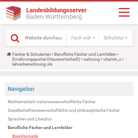
Landesbildungsserver
Baden-Württemberg
Fach wählen
Schulstufe wäh
Y
Fächer & Schularten
Berufliche Fächer und Lernfelder
o
Ernährungsportal (Hauswirtschaft)
nahrung
vitamin_c
u
lehrerberechnung.xls
a
r
e
h
Navigation
e
r
e
Mathematisch-naturwissenschaftliche Fächer
:
Gesellschaftswissenschaftliche und philosophische Fächer
Sprachen und Literatur
Berufliche Fächer und Lernfelder
Bioinformatik