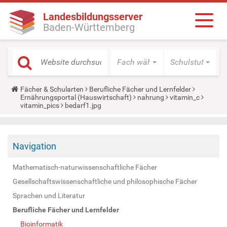
Landesbildungsserver
Baden-Württemberg
Fach wählen
Schulstufe wäh
Y
Fächer & Schularten
Berufliche Fächer und Lernfelder
o
Ernährungsportal (Hauswirtschaft)
nahrung
vitamin_c
u
vitamin_pics
bedarf1.jpg
a
r
e
h
Navigation
e
r
e
Mathematisch-naturwissenschaftliche Fächer
:
Gesellschaftswissenschaftliche und philosophische Fächer
Sprachen und Literatur
Berufliche Fächer und Lernfelder
Bioinformatik