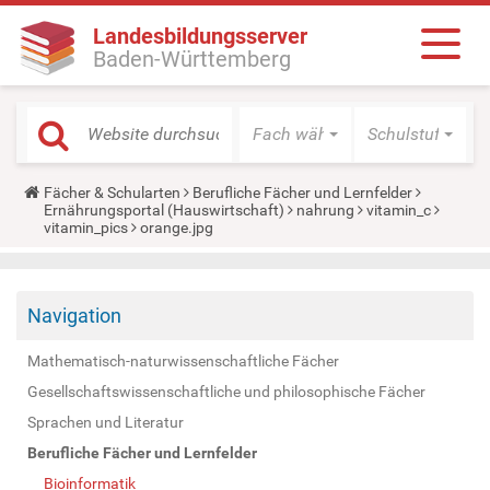
Landesbildungsserver
Baden-Württemberg
Fach wählen
Schulstufe wäh
Y
Fächer & Schularten
Berufliche Fächer und Lernfelder
o
Ernährungsportal (Hauswirtschaft)
nahrung
vitamin_c
u
vitamin_pics
orange.jpg
a
r
e
h
Navigation
e
r
e
Mathematisch-naturwissenschaftliche Fächer
:
Gesellschaftswissenschaftliche und philosophische Fächer
Sprachen und Literatur
Berufliche Fächer und Lernfelder
Bioinformatik