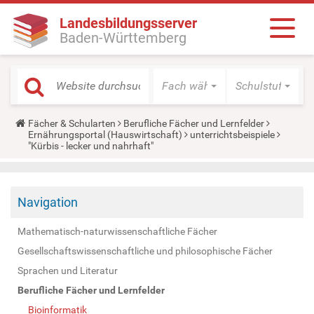
Landesbildungsserver
Baden-Württemberg
Fach wählen
Schulstufe wäh
Y
Fächer & Schularten
Berufliche Fächer und Lernfelder
o
Ernährungsportal (Hauswirtschaft)
unterrichtsbeispiele
u
"Kürbis - lecker und nahrhaft"
a
r
e
h
Navigation
e
r
e
Mathematisch-naturwissenschaftliche Fächer
:
Gesellschaftswissenschaftliche und philosophische Fächer
Sprachen und Literatur
Berufliche Fächer und Lernfelder
Bioinformatik