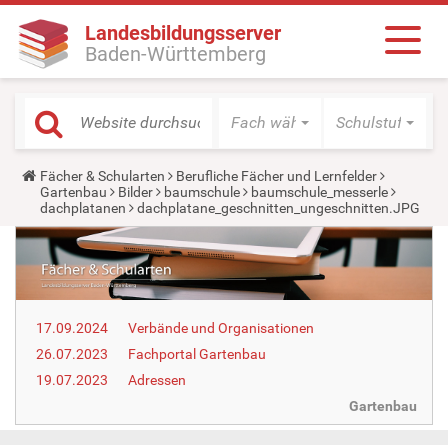
Landesbildungsserver
Baden-Württemberg
Fach wählen
Schulstufe wäh
Y
Fächer & Schularten
Berufliche Fächer und Lernfelder
o
Gartenbau
Bilder
baumschule
baumschule_messerle
u
dachplatanen
dachplatane_geschnitten_ungeschnitten.JPG
a
r
e
h
e
r
e
17.09.2024
Verbände und Organisationen
:
26.07.2023
Fachportal Gartenbau
19.07.2023
Adressen
Gartenbau