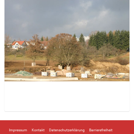
Z
e
i
Impressum
Kontakt
Datenschutzerklärung
Barrierefreiheit
g