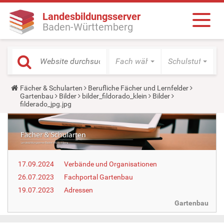
Landesbildungsserver
Baden-Württemberg
Fach wählen
Schulstufe wäh
Y
Fächer & Schularten
Berufliche Fächer und Lernfelder
o
Gartenbau
Bilder
bilder_fildorado_klein
Bilder
u
filderado_jpg.jpg
a
r
e
h
e
r
e
17.09.2024
Verbände und Organisationen
:
26.07.2023
Fachportal Gartenbau
19.07.2023
Adressen
Gartenbau