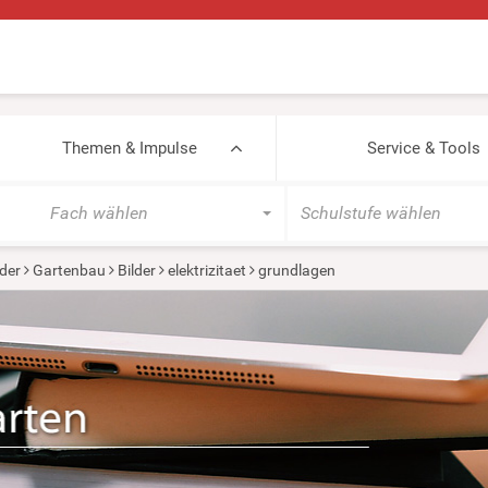
Themen & Impulse
Service & Tools
Fach wählen
Schulstufe wählen
der
Gartenbau
Bilder
elektrizitaet
grundlagen