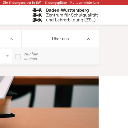
Die Bildungsserver in BW
Bildungspläne
Kultusministerium
Über uns
Nur hier
suchen