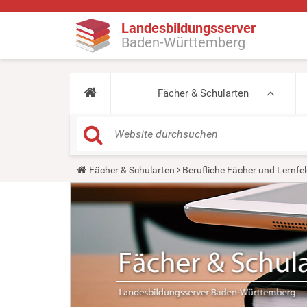
Landesbildungsserver
Baden-Württemberg
Fächer & Schularten
Y
Fächer & Schularten
Berufliche Fächer und Lernfel
o
u
a
r
e
h
e
r
e
: