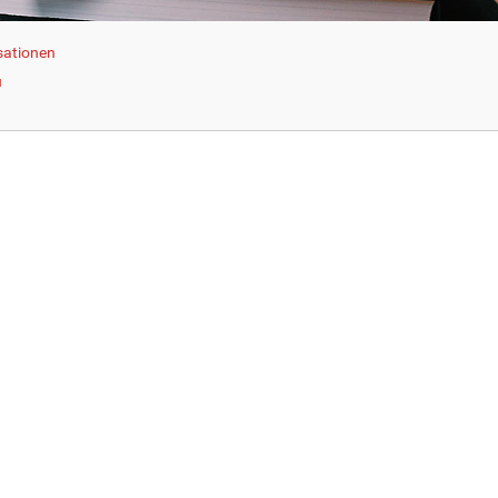
sationen
u