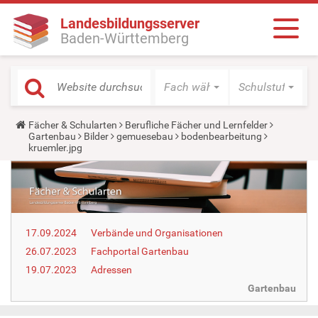
Landesbildungsserver
Baden-Württemberg
Fach wählen
Schulstufe wäh
Y
Fächer & Schularten
Berufliche Fächer und Lernfelder
o
Gartenbau
Bilder
gemuesebau
bodenbearbeitung
u
kruemler.jpg
a
r
e
h
e
r
e
17.09.2024
Verbände und Organisationen
:
26.07.2023
Fachportal Gartenbau
19.07.2023
Adressen
Gartenbau