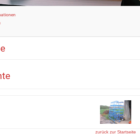
sationen
u
te
nte
zurück zur Startseite