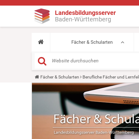
Landesbildungsserver
Baden-Württemberg
Fächer & Schularten
Y
Fächer & Schularten
Berufliche Fächer und Lernfel
o
u
a
r
e
h
e
r
e
: