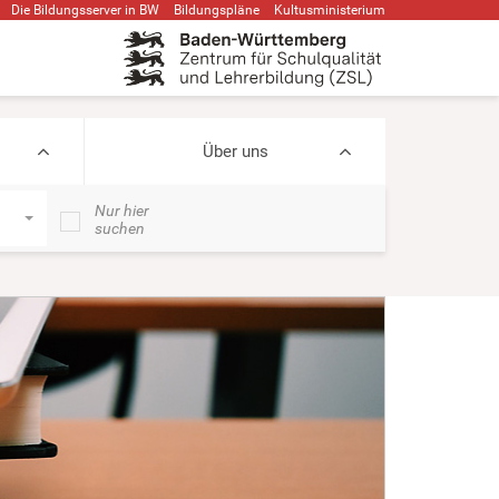
Die Bildungsserver in BW
Bildungspläne
Kultusministerium
Über uns
Nur hier
suchen