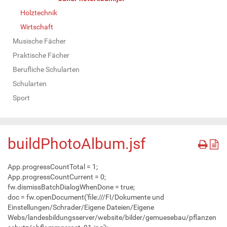
Holztechnik
Wirtschaft
Musische Fächer
Praktische Fächer
Berufliche Schularten
Schularten
Sport
buildPhotoAlbum.jsf
App.progressCountTotal = 1;
App.progressCountCurrent = 0;
fw.dismissBatchDialogWhenDone = true;
doc = fw.openDocument('file:///FI/Dokumente und
Einstellungen/Schrader/Eigene Dateien/Eigene
Webs/landesbildungsserver/website/bilder/gemuesebau/pflanzen