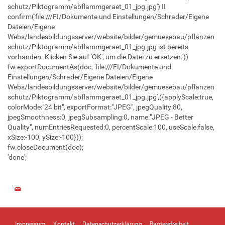
schutz/Piktogramm/abflammgeraet_01_jpg.jpg') II
confirm('file:///FI/Dokumente und Einstellungen/Schrader/Eigene
Dateien/Eigene
Webs/landesbildungsserver/website/bilder/gemuesebau/pflanzen
schutz/Piktogramm/abflammgeraet_01_jpg.jpg ist bereits
vorhanden. Klicken Sie auf 'OK', um die Datei zu ersetzen.'))
fw.exportDocumentAs(doc, 'file:///FI/Dokumente und
Einstellungen/Schrader/Eigene Dateien/Eigene
Webs/landesbildungsserver/website/bilder/gemuesebau/pflanzen
schutz/Piktogramm/abflammgeraet_01_jpg.jpg',({applyScale:true,
colorMode:"24 bit", exportFormat:"JPEG", jpegQuality:80,
jpegSmoothness:0, jpegSubsampling:0, name:"JPEG - Better
Quality", numEntriesRequested:0, percentScale:100, useScale:false,
xSize:-100, ySize:-100}));
fw.closeDocument(doc);
'done';
Impressum
Kontakt
Datenschutzerklärung
Barrierefreiheit