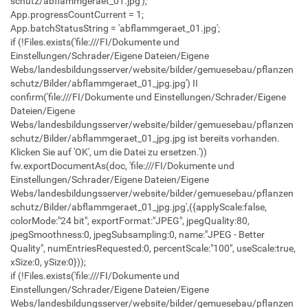
schutz/abflammgeraet_01.jpg');
App.progressCountCurrent = 1;
App.batchStatusString = 'abflammgeraet_01.jpg';
if (!Files.exists('file:///FI/Dokumente und
Einstellungen/Schrader/Eigene Dateien/Eigene
Webs/landesbildungsserver/website/bilder/gemuesebau/pflanzen
schutz/Bilder/abflammgeraet_01_jpg.jpg') II
confirm('file:///FI/Dokumente und Einstellungen/Schrader/Eigene
Dateien/Eigene
Webs/landesbildungsserver/website/bilder/gemuesebau/pflanzen
schutz/Bilder/abflammgeraet_01_jpg.jpg ist bereits vorhanden.
Klicken Sie auf 'OK', um die Datei zu ersetzen.'))
fw.exportDocumentAs(doc, 'file:///FI/Dokumente und
Einstellungen/Schrader/Eigene Dateien/Eigene
Webs/landesbildungsserver/website/bilder/gemuesebau/pflanzen
schutz/Bilder/abflammgeraet_01_jpg.jpg',({applyScale:false,
colorMode:"24 bit", exportFormat:"JPEG", jpegQuality:80,
jpegSmoothness:0, jpegSubsampling:0, name:"JPEG - Better
Quality", numEntriesRequested:0, percentScale:"100", useScale:true,
xSize:0, ySize:0}));
if (!Files.exists('file:///FI/Dokumente und
Einstellungen/Schrader/Eigene Dateien/Eigene
Webs/landesbildungsserver/website/bilder/gemuesebau/pflanzen