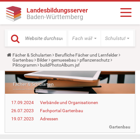
Landesbildungsserver
Baden-Württemberg
Fach wählen
Schulstufe wäh
Y
Fächer & Schularten
Berufliche Fächer und Lernfelder
o
Gartenbau
Bilder
gemuesebau
pflanzenschutz
u
Piktogramm
buildPhotoAlbum.jsf
a
r
e
h
e
r
e
17.09.2024
Verbände und Organisationen
:
26.07.2023
Fachportal Gartenbau
19.07.2023
Adressen
Gartenbau