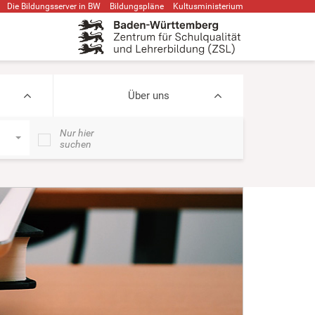
Die Bildungsserver in BW
Bildungspläne
Kultusministerium
Über uns
Nur hier
suchen