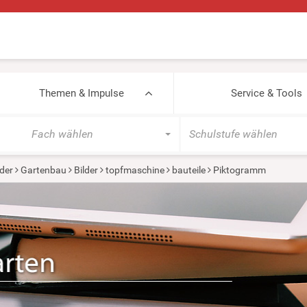
Themen & Impulse
Service & Tools
Fach wählen
Schulstufe wählen
der
Gartenbau
Bilder
topfmaschine
bauteile
Piktogramm