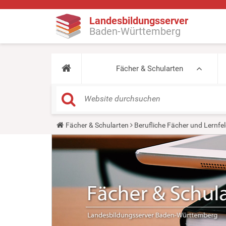
Landesbildungsserver
Baden-Württemberg
Fächer & Schularten
Y
Fächer & Schularten
Berufliche Fächer und Lernfel
o
u
a
r
e
h
e
r
e
: