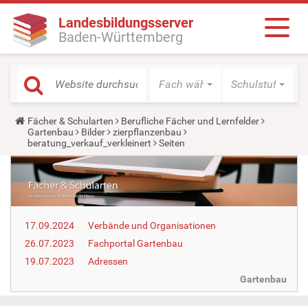
Landesbildungsserver
Baden-Württemberg
Fach wählen
Schulstufe wäh
Y
Fächer & Schularten
Berufliche Fächer und Lernfelder
o
Gartenbau
Bilder
zierpflanzenbau
u
beratung_verkauf_verkleinert
Seiten
a
r
e
h
e
r
e
17.09.2024
Verbände und Organisationen
:
26.07.2023
Fachportal Gartenbau
19.07.2023
Adressen
Gartenbau