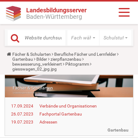
Landesbildungsserver
Baden-Württemberg
Fach wählen
Schulstufe wäh
Y
Fächer & Schularten
Berufliche Fächer und Lernfelder
o
Gartenbau
Bilder
zierpflanzenbau
u
bewaesserung_verkleinert
Piktogramm
a
giesswagen_02_jpg.jpg
r
e
h
e
r
e
:
17.09.2024
Verbände und Organisationen
26.07.2023
Fachportal Gartenbau
19.07.2023
Adressen
Gartenbau