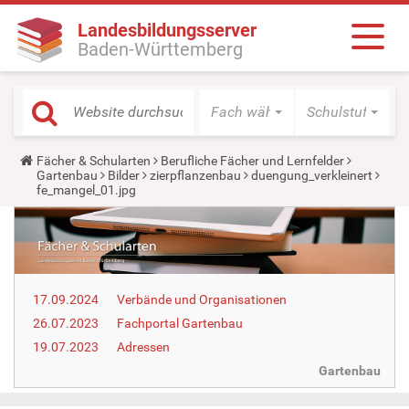
Landesbildungsserver
Baden-Württemberg
Fach wählen
Schulstufe wäh
Y
Fächer & Schularten
Berufliche Fächer und Lernfelder
o
Gartenbau
Bilder
zierpflanzenbau
duengung_verkleinert
u
fe_mangel_01.jpg
a
r
e
h
e
r
e
17.09.2024
Verbände und Organisationen
:
26.07.2023
Fachportal Gartenbau
19.07.2023
Adressen
Gartenbau