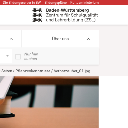
Die Bildungsserver in BW
Bildungspläne
Kultusministerium
Über uns
Nur hier
suchen
Seiten
Pflanzenkenntnisse / herbstzauber_01.jpg