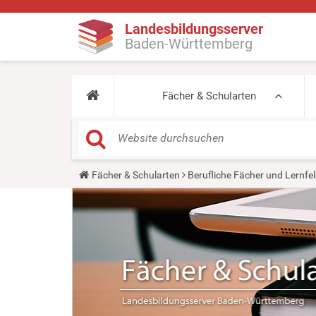
Landesbildungsserver
Baden-Württemberg
Fächer & Schularten
Y
Fächer & Schularten
Berufliche Fächer und Lernfel
o
u
a
r
e
h
e
r
e
: