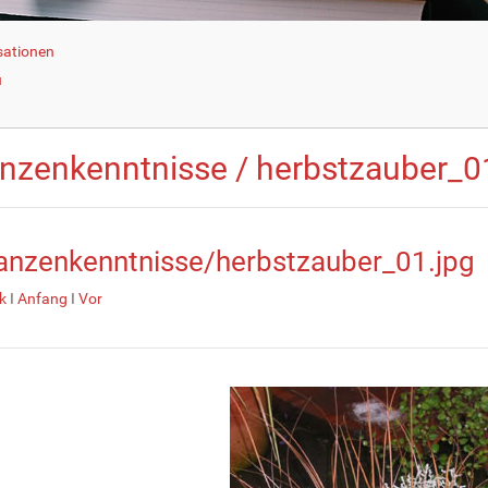
sationen
u
anzenkenntnisse / herbstzauber_0
anzenkenntnisse/herbstzauber_01.jpg
k
I
Anfang
I
Vor