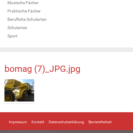
Musische Fächer
Praktische Fächer
Berufliche Schularten
Schularten
Sport
bomag (7)_JPG.jpg
Z
e
i
Impressum
Kontakt
Datenschutzerklärung
Barrierefreiheit
g
e
Urheberrechtsinformationen