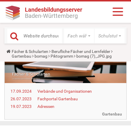
Landesbildungsserver
Baden-Württemberg
Fach wählen
Schulstufe wäh
Y
Fächer & Schularten
Berufliche Fächer und Lernfelder
o
Gartenbau
bomag
Piktogramm
bomag (7)_JPG.jpg
u
a
r
e
h
e
r
17.09.2024
Verbände und Organisationen
e
:
26.07.2023
Fachportal Gartenbau
19.07.2023
Adressen
Gartenbau