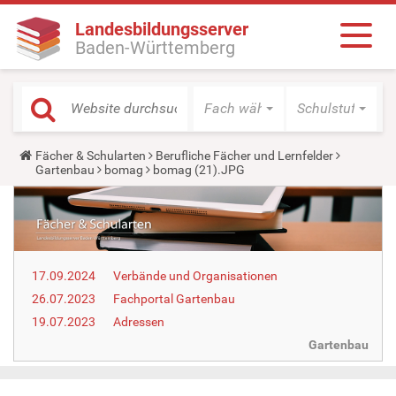
Landesbildungsserver
Baden-Württemberg
Fach wählen
Schulstufe wäh
Y
Fächer & Schularten
Berufliche Fächer und Lernfelder
o
Gartenbau
bomag
bomag (21).JPG
u
a
r
e
h
e
r
17.09.2024
Verbände und Organisationen
e
:
26.07.2023
Fachportal Gartenbau
19.07.2023
Adressen
Gartenbau