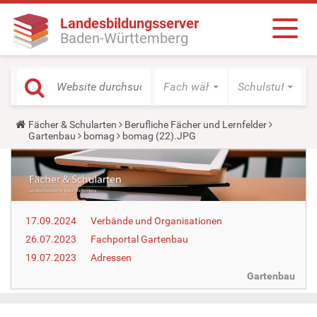
Landesbildungsserver
Baden-Württemberg
Fach wählen
Schulstufe wäh
Y
Fächer & Schularten
Berufliche Fächer und Lernfelder
o
Gartenbau
bomag
bomag (22).JPG
u
a
r
e
h
e
r
17.09.2024
Verbände und Organisationen
e
:
26.07.2023
Fachportal Gartenbau
19.07.2023
Adressen
Gartenbau