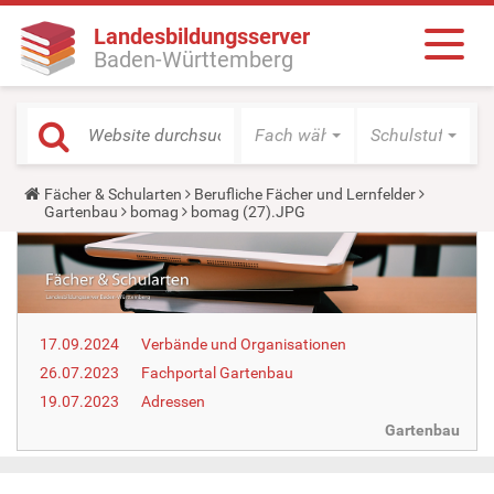
Landesbildungsserver
Baden-Württemberg
Fach wählen
Schulstufe wäh
Y
Fächer & Schularten
Berufliche Fächer und Lernfelder
o
Gartenbau
bomag
bomag (27).JPG
u
a
r
e
h
e
r
17.09.2024
Verbände und Organisationen
e
:
26.07.2023
Fachportal Gartenbau
19.07.2023
Adressen
Gartenbau