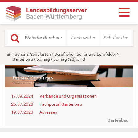
Landesbildungsserver
Baden-Württemberg
Fach wählen
Schulstufe wäh
Y
Fächer & Schularten
Berufliche Fächer und Lernfelder
o
Gartenbau
bomag
bomag (28).JPG
u
a
r
e
h
e
r
17.09.2024
Verbände und Organisationen
e
:
26.07.2023
Fachportal Gartenbau
19.07.2023
Adressen
Gartenbau