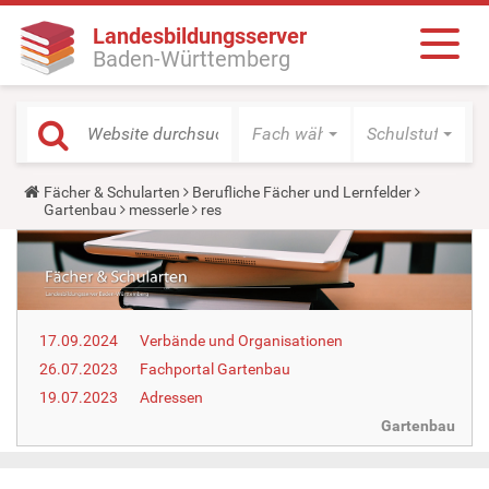
Landesbildungsserver
Baden-Württemberg
Fach wählen
Schulstufe wäh
Y
Fächer & Schularten
Berufliche Fächer und Lernfelder
o
Gartenbau
messerle
res
u
a
r
e
h
e
r
17.09.2024
Verbände und Organisationen
e
:
26.07.2023
Fachportal Gartenbau
19.07.2023
Adressen
Gartenbau