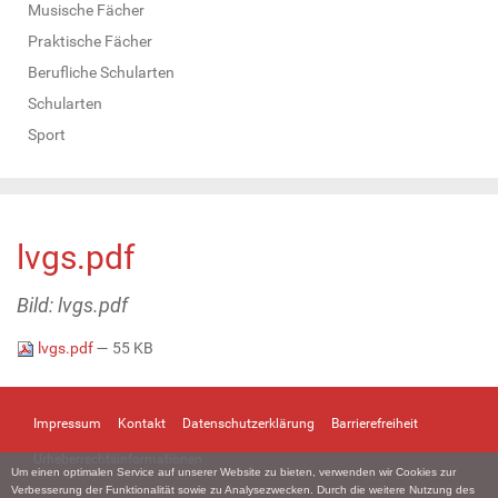
Musische Fächer
Praktische Fächer
Berufliche Schularten
Schularten
Sport
lvgs.pdf
Bild: lvgs.pdf
lvgs.pdf
— 55 KB
Impressum
Kontakt
Datenschutzerklärung
Barrierefreiheit
Urheberrechtsinformationen
Um einen optimalen Service auf unserer Website zu bieten, verwenden wir Cookies zur
Verbesserung der Funktionalität sowie zu Analysezwecken. Durch die weitere Nutzung des