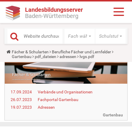
Landesbildungsserver
Baden-Württemberg
Fach wählen
Schulstufe wäh
Y
Fächer & Schularten
Berufliche Fächer und Lernfelder
o
Gartenbau
pdf_dateien
adressen
lvgs.pdf
u
a
r
e
h
e
r
17.09.2024
Verbände und Organisationen
e
:
26.07.2023
Fachportal Gartenbau
19.07.2023
Adressen
Gartenbau