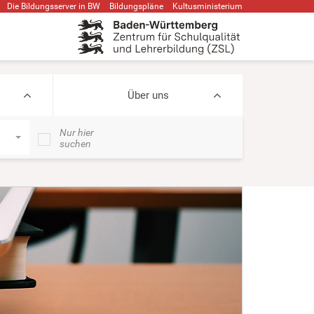
Die Bildungsserver in BW
Bildungspläne
Kultusministerium
Über uns
Nur hier
suchen