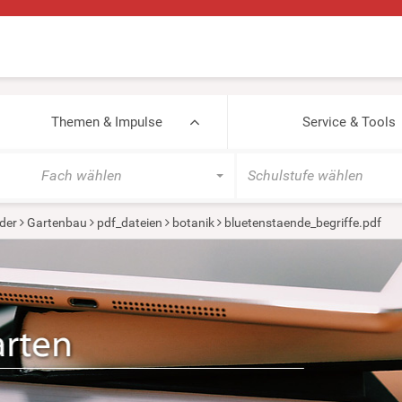
Themen & Impulse
Service & Tools
Fach wählen
Schulstufe wählen
der
Gartenbau
pdf_dateien
botanik
bluetenstaende_begriffe.pdf