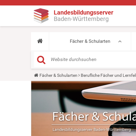
Landesbildungsserver
Baden-Württemberg
Fächer & Schularten
Y
Fächer & Schularten
Berufliche Fächer und Lernfel
o
u
a
r
e
h
e
r
e
: