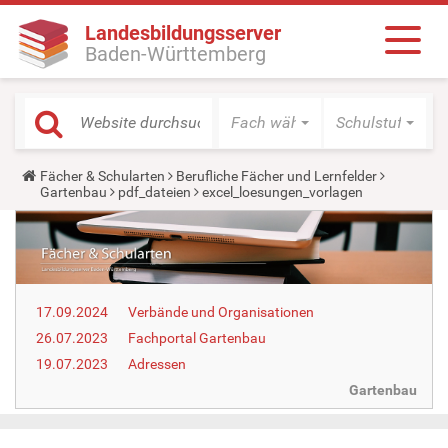
Landesbildungsserver
Baden-Württemberg
Fach wählen
Schulstufe wäh
Y
Fächer & Schularten
Berufliche Fächer und Lernfelder
o
Gartenbau
pdf_dateien
excel_loesungen_vorlagen
u
a
r
e
h
e
r
17.09.2024
Verbände und Organisationen
e
:
26.07.2023
Fachportal Gartenbau
19.07.2023
Adressen
Gartenbau