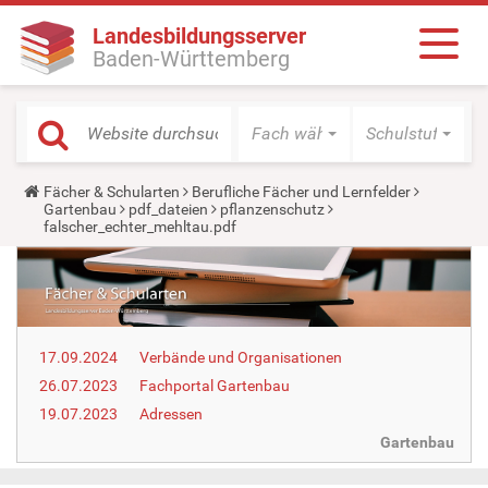
Landesbildungsserver
Baden-Württemberg
Fach wählen
Schulstufe wäh
Y
Fächer & Schularten
Berufliche Fächer und Lernfelder
o
Gartenbau
pdf_dateien
pflanzenschutz
u
falscher_echter_mehltau.pdf
a
r
e
h
e
r
e
17.09.2024
Verbände und Organisationen
:
26.07.2023
Fachportal Gartenbau
19.07.2023
Adressen
Gartenbau