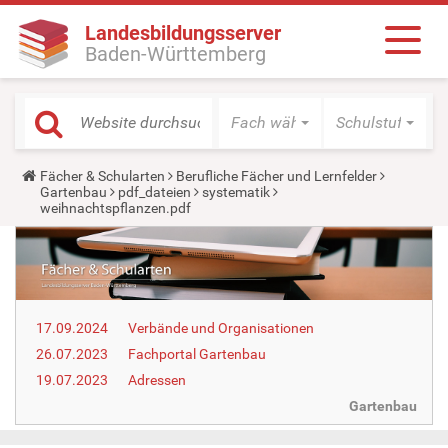
Landesbildungsserver
Baden-Württemberg
Fach wählen
Schulstufe wäh
Y
Fächer & Schularten
Berufliche Fächer und Lernfelder
o
Gartenbau
pdf_dateien
systematik
u
weihnachtspflanzen.pdf
a
r
e
h
e
r
e
17.09.2024
Verbände und Organisationen
:
26.07.2023
Fachportal Gartenbau
19.07.2023
Adressen
Gartenbau