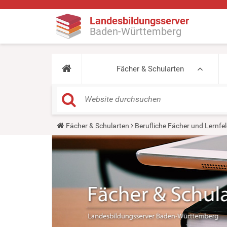
Landesbildungsserver
Baden-Württemberg
Fächer & Schularten
Y
Fächer & Schularten
Berufliche Fächer und Lernfel
o
u
a
r
e
h
e
r
e
: