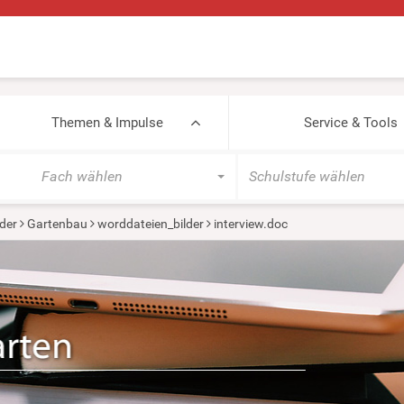
Themen & Impulse
Service & Tools
Fach wählen
Schulstufe wählen
der
Gartenbau
worddateien_bilder
interview.doc