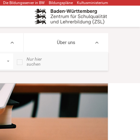
Die Bildungsserver in BW
Bildungspläne
Kultusministerium
Über uns
Nur hier
suchen