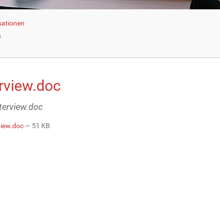
sationen
u
erview.doc
nterview.doc
view.doc
— 51 KB