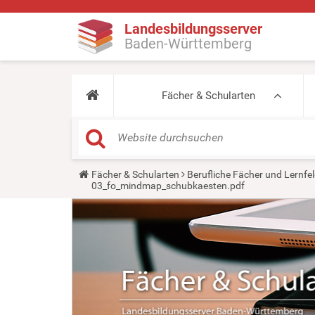
Landesbildungsserver
Baden-Württemberg
Fächer & Schularten
Y
Fächer & Schularten
Berufliche Fächer und Lernfel
o
03_fo_mindmap_schubkaesten.pdf
u
a
r
e
h
e
r
e
: