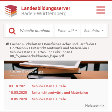
Landesbildungsserver
Baden-Württemberg
Fach wählen
Schulstufe wäh
Y
Fächer & Schularten
Berufliche Fächer und Lernfelder
o
Holztechnik
Unterrichtsentwürfe und Materialien
u
Schubkasten-Bauarten und Führungen
a
08_fo_innenschubkasten_bspe.pdf
r
e
h
e
r
e
:
03.10.2021
Schubkasten-Bauteile
18.05.2020
Unterrichtsentwürfe und Materialien
18.05.2020
Schubkasten-Bauteile
Holztechnik