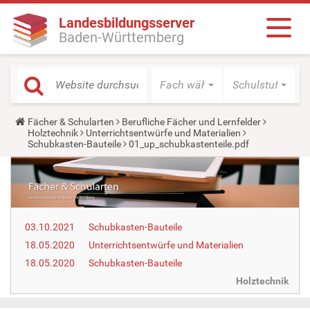
Landesbildungsserver
Baden-Württemberg
Fach wählen
Schulstufe wäh
Y
Fächer & Schularten
Berufliche Fächer und Lernfelder
o
Holztechnik
Unterrichtsentwürfe und Materialien
u
Schubkasten-Bauteile
01_up_schubkastenteile.pdf
a
r
e
h
e
r
e
03.10.2021
Schubkasten-Bauteile
:
18.05.2020
Unterrichtsentwürfe und Materialien
18.05.2020
Schubkasten-Bauteile
Holztechnik