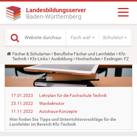
Landesbildungsserver
Baden-Württemberg
Fach wählen
Schulstufe wäh
Y
Fächer & Schularten
Berufliche Fächer und Lernfelder
Kfz-
o
Technik
Kfz-Links
Ausbildung
Hochschulen
Esslingen: FZ
u
a
r
e
h
e
r
17.01.2023
Lehrplan für die Fachschule Technik
e
:
25.11.2022
Wankelmotor
11.11.2022
Autohaus-Konzepte
Hier finden Sie Tipps und Unterrichtsvorschläge für die
Lernfelder im Bereich Kfz-Technik