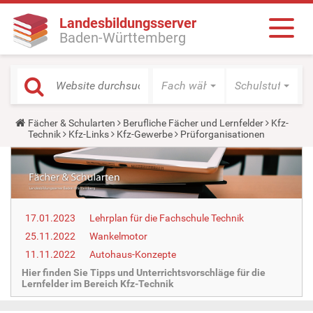
Landesbildungsserver
Baden-Württemberg
Fach wählen
Schulstufe wäh
Y
Fächer & Schularten
Berufliche Fächer und Lernfelder
Kfz-
o
Technik
Kfz-Links
Kfz-Gewerbe
Prüforganisationen
u
a
r
e
h
e
r
17.01.2023
Lehrplan für die Fachschule Technik
e
:
25.11.2022
Wankelmotor
11.11.2022
Autohaus-Konzepte
Hier finden Sie Tipps und Unterrichtsvorschläge für die
Lernfelder im Bereich Kfz-Technik