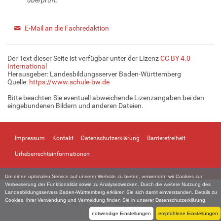
E-Mail an die Fachredaktion
Der Text dieser Seite ist verfügbar unter der Lizenz
CC BY 4.0
International
Herausgeber: Landesbildungsserver Baden-Württemberg
Quelle:
https://www.schule-bw.de
Bitte beachten Sie eventuell abweichende Lizenzangaben bei den
eingebundenen Bildern und anderen Dateien.
Impressum
Kontakt
Datenschutzerklärung
Barrierefreiheit
Urheberrechtsinformationen
Um einen optimalen Service auf unserer Website zu bieten, verwenden wir Cookies zur
Verbesserung der Funktionalität sowie zu Analysezwecken. Durch die weitere Nutzung des
Landesbildungsservers Baden-Württemberg erklären Sie sich damit einverstanden. Details zu
Cookies, ihrer Verwendung und Vermeidung finden Sie in unserer
Datenschutzerklärung
.
notwendige Einstellungen
empfohlene Einstellungen