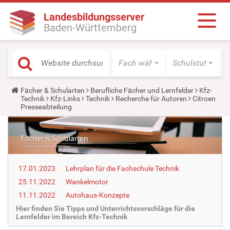
Landesbildungsserver
Baden-Württemberg
Fach wählen
Schulstufe wäh
Y
Fächer & Schularten
Berufliche Fächer und Lernfelder
Kfz-
o
Technik
Kfz-Links
Technik
Recherche für Autoren
Citroen
u
Presseabteilung
a
r
e
h
e
r
e
17.01.2023
Lehrplan für die Fachschule Technik
:
25.11.2022
Wankelmotor
11.11.2022
Autohaus-Konzepte
Hier finden Sie Tipps und Unterrichtsvorschläge für die
Lernfelder im Bereich Kfz-Technik