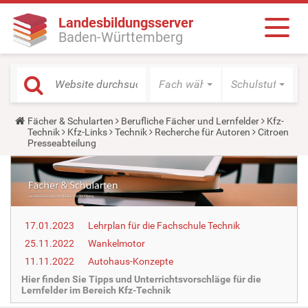
Landesbildungsserver
Baden-Württemberg
Fach wählen
Schulstufe wäh
Y
Fächer & Schularten
Berufliche Fächer und Lernfelder
Kfz-
o
Technik
Kfz-Links
Technik
Recherche für Autoren
Citroen
u
Presseabteilung
a
r
e
h
e
r
e
17.01.2023
Lehrplan für die Fachschule Technik
:
25.11.2022
Wankelmotor
11.11.2022
Autohaus-Konzepte
Hier finden Sie Tipps und Unterrichtsvorschläge für die
Lernfelder im Bereich Kfz-Technik