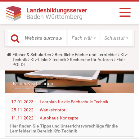
Landesbildungsserver
Baden-Württemberg
Fach wählen
Schulstufe wäh
Y
Fächer & Schularten
Berufliche Fächer und Lernfelder
Kfz-
o
Technik
Kfz-Links
Technik
Recherche für Autoren
Fiat-
u
POLDI
a
r
e
h
e
r
e
17.01.2023
Lehrplan für die Fachschule Technik
:
25.11.2022
Wankelmotor
11.11.2022
Autohaus-Konzepte
Hier finden Sie Tipps und Unterrichtsvorschläge für die
Lernfelder im Bereich Kfz-Technik