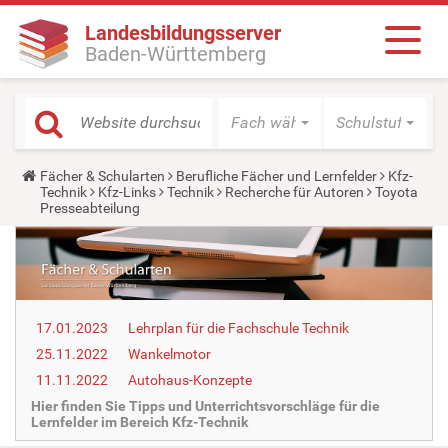
Landesbildungsserver
Baden-Württemberg
Fach wählen
Schulstufe wäh
Y
Fächer & Schularten
Berufliche Fächer und Lernfelder
Kfz-
o
Technik
Kfz-Links
Technik
Recherche für Autoren
Toyota
u
Presseabteilung
a
r
e
h
e
r
e
17.01.2023
Lehrplan für die Fachschule Technik
:
25.11.2022
Wankelmotor
11.11.2022
Autohaus-Konzepte
Hier finden Sie Tipps und Unterrichtsvorschläge für die
Lernfelder im Bereich Kfz-Technik