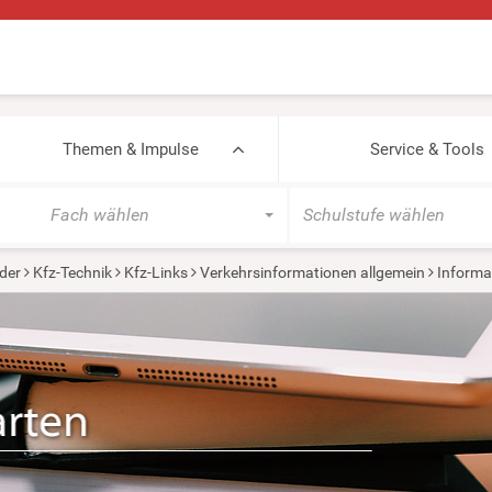
Themen & Impulse
Service & Tools
Fach wählen
Schulstufe wählen
der
Kfz-Technik
Kfz-Links
Verkehrsinformationen allgemein
Informa