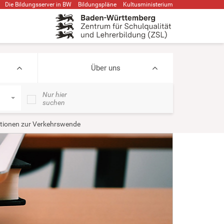
Die Bildungsserver in BW
Bildungspläne
Kultusministerium
Über uns
Nur hier
suchen
tionen zur Verkehrswende