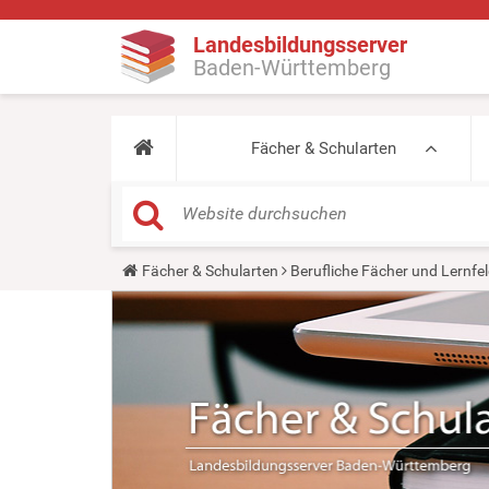
Landesbildungsserver
Baden-Württemberg
Fächer & Schularten
Y
Fächer & Schularten
Berufliche Fächer und Lernfel
o
u
a
r
e
h
e
r
e
: