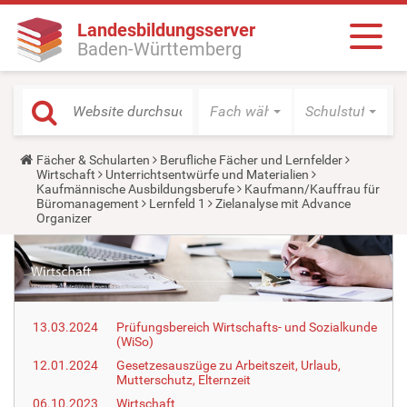
Landesbildungsserver
Baden-Württemberg
Fach wählen
Schulstufe wäh
Y
Fächer & Schularten
Berufliche Fächer und Lernfelder
o
Wirtschaft
Unterrichtsentwürfe und Materialien
u
Kaufmännische Ausbildungsberufe
Kaufmann/Kauffrau für
a
Büromanagement
Lernfeld 1
Zielanalyse mit Advance
r
Organizer
e
h
e
r
e
:
13.03.2024
Prüfungsbereich Wirtschafts- und Sozialkunde
(WiSo)
12.01.2024
Gesetzesauszüge zu Arbeitszeit, Urlaub,
Mutterschutz, Elternzeit
06.10.2023
Wirtschaft