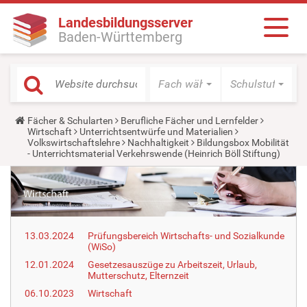
Landesbildungsserver
Baden-Württemberg
Fach wählen
Schulstufe wäh
Y
Fächer & Schularten
Berufliche Fächer und Lernfelder
o
Wirtschaft
Unterrichtsentwürfe und Materialien
u
Volkswirtschaftslehre
Nachhaltigkeit
Bildungsbox Mobilität
a
- Unterrichtsmaterial Verkehrswende (Heinrich Böll Stiftung)
r
e
h
e
r
e
:
13.03.2024
Prüfungsbereich Wirtschafts- und Sozialkunde
(WiSo)
12.01.2024
Gesetzesauszüge zu Arbeitszeit, Urlaub,
Mutterschutz, Elternzeit
06.10.2023
Wirtschaft