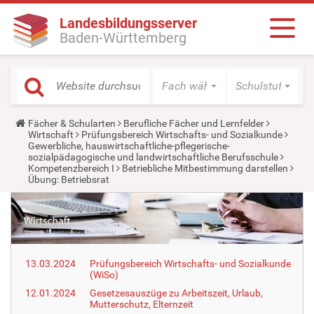
Landesbildungsserver
Baden-Württemberg
Fach wählen
Schulstufe wäh
Y
Fächer & Schularten
Berufliche Fächer und Lernfelder
o
Wirtschaft
Prüfungsbereich Wirtschafts- und Sozialkunde
u
Gewerbliche, hauswirtschaftliche-pflegerische-
a
sozialpädagogische und landwirtschaftliche Berufsschule
r
Kompetenzbereich I
Betriebliche Mitbestimmung darstellen
e
Übung: Betriebsrat
h
e
r
e
:
13.03.2024
Prüfungsbereich Wirtschafts- und Sozialkunde
(WiSo)
12.01.2024
Gesetzesauszüge zu Arbeitszeit, Urlaub,
Mutterschutz, Elternzeit