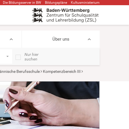
Die Bildungsserver in BW
Bildungspläne
Kultusministerium
Über uns
Nur hier
suchen
nnische Berufsschule
Kompetenzbereich III