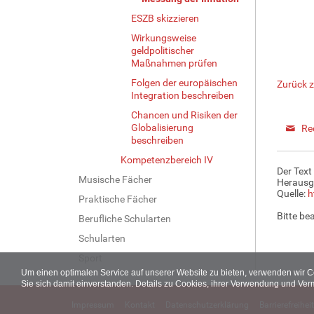
ESZB skizzieren
Wirkungsweise
geldpolitischer
Maßnahmen prüfen
Folgen der europäischen
Zurück z
Integration beschreiben
Chancen und Risiken der
Globalisierung
Re
beschreiben
Kompetenzbereich IV
Der Text
Musische Fächer
Herausg
Quelle:
h
Praktische Fächer
Bitte be
Berufliche Schularten
Schularten
Sport
Um einen optimalen Service auf unserer Website zu bieten, verwenden wir 
Sie sich damit einverstanden. Details zu Cookies, ihrer Verwendung und Ver
Impressum
Kontakt
Datenschutzerklärung
Barrierefreiheit