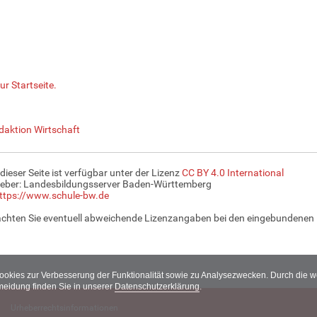
ur Startseite.
daktion Wirtschaft
 dieser Seite ist verfügbar unter der Lizenz
CC BY 4.0 International
eber: Landesbildungsserver Baden-Württemberg
ttps://www.schule-bw.de
achten Sie eventuell abweichende Lizenzangaben bei den eingebundenen 
Cookies zur Verbesserung der Funktionalität sowie zu Analysezwecken. Durch die
meidung finden Sie in unserer
Datenschutzerklärung
.
Urheberrechtsinformationen