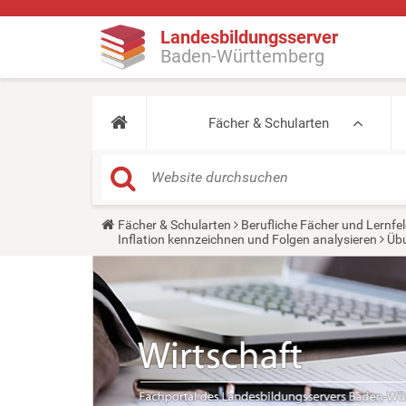
Landesbildungsserver
Baden-Württemberg
Fächer & Schularten
Y
Fächer & Schularten
Berufliche Fächer und Lernfel
o
Inflation kennzeichnen und Folgen analysieren
Übu
u
a
r
e
h
e
r
e
: