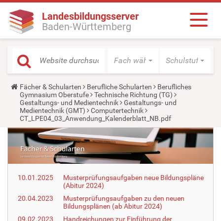
Landesbildungsserver
Baden-Württemberg
Fach wählen
Schulstufe wäh
Y
Fächer & Schularten
Berufliche Schularten
Berufliches
o
Gymnasium Oberstufe
Technische Richtung (TG)
u
Gestaltungs- und Medientechnik
Gestaltungs- und
a
Medientechnik (GMT)
Computertechnik
r
CT_LPE04_03_Anwendung_Kalenderblatt_NB.pdf
e
h
e
r
e
:
10.01.2025
Musterprüfungsaufgaben neue Bildungspläne
(Abitur 2024)
20.04.2023
Musterprüfungsaufgaben zu den neuen
Bildungsplänen (ab Abitur 2024)
09.02.2023
Handreichungen zur Einführung der