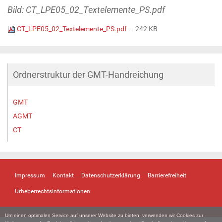
Bild: CT_LPE05_02_Textelemente_PS.pdf
CT_LPE05_02_Textelemente_PS.pdf
— 242 KB
Ordnerstruktur der GMT-Handreichung
GMT
AGMT
CT
Impressum
Kontakt
Datenschutzerklärung
Barrierefreiheit
Urheberrechtsinformationen
Um einen optimalen Service auf unserer Website zu bieten, verwenden wir Cookies zur