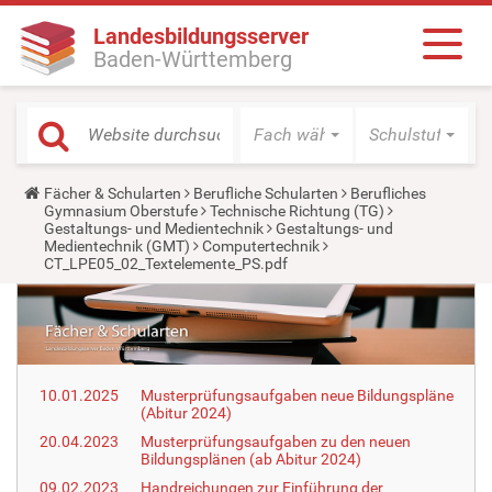
Landesbildungsserver
Baden-Württemberg
Fach wählen
Schulstufe wäh
Y
Fächer & Schularten
Berufliche Schularten
Berufliches
o
Gymnasium Oberstufe
Technische Richtung (TG)
u
Gestaltungs- und Medientechnik
Gestaltungs- und
a
Medientechnik (GMT)
Computertechnik
r
CT_LPE05_02_Textelemente_PS.pdf
e
h
e
r
e
:
10.01.2025
Musterprüfungsaufgaben neue Bildungspläne
(Abitur 2024)
20.04.2023
Musterprüfungsaufgaben zu den neuen
Bildungsplänen (ab Abitur 2024)
09.02.2023
Handreichungen zur Einführung der