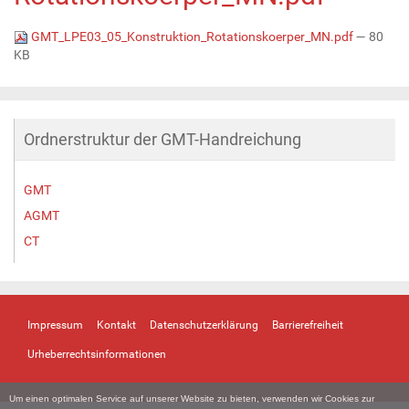
GMT_LPE03_05_Konstruktion_Rotationskoerper_MN.pdf
— 80
KB
Ordnerstruktur der GMT-Handreichung
GMT
AGMT
CT
Impressum
Kontakt
Datenschutzerklärung
Barrierefreiheit
Urheberrechtsinformationen
Um einen optimalen Service auf unserer Website zu bieten, verwenden wir Cookies zur