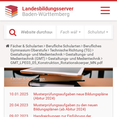
Landesbildungsserver
Baden-Württemberg
Fach wählen
Schulstufe wäh
Y
Fächer & Schularten
Berufliche Schularten
Berufliches
o
Gymnasium Oberstufe
Technische Richtung (TG)
u
Gestaltungs- und Medientechnik
Gestaltungs- und
a
Medientechnik (GMT)
Gestaltungs- und Medientechnik
r
GMT_LPE03_05_Konstruktion_Rotationskoerper_MN.pdf
e
h
e
r
e
:
10.01.2025
Musterprüfungsaufgaben neue Bildungspläne
(Abitur 2024)
20.04.2023
Musterprüfungsaufgaben zu den neuen
Bildungsplänen (ab Abitur 2024)
09.02.2023
Handreichungen zur Einführung der