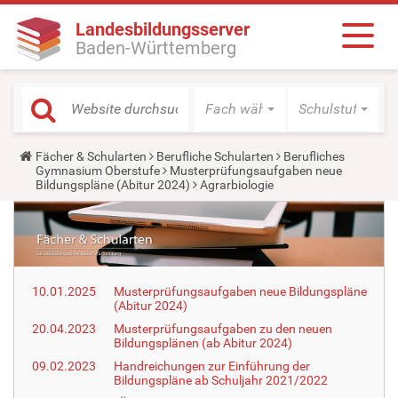
Landesbildungsserver
Baden-Württemberg
Fach wählen
Schulstufe wäh
Y
Fächer & Schularten
Berufliche Schularten
Berufliches
o
Gymnasium Oberstufe
Musterprüfungsaufgaben neue
u
Bildungspläne (Abitur 2024)
Agrarbiologie
a
r
e
h
e
r
e
10.01.2025
Musterprüfungsaufgaben neue Bildungspläne
:
(Abitur 2024)
20.04.2023
Musterprüfungsaufgaben zu den neuen
Bildungsplänen (ab Abitur 2024)
09.02.2023
Handreichungen zur Einführung der
Bildungspläne ab Schuljahr 2021/2022