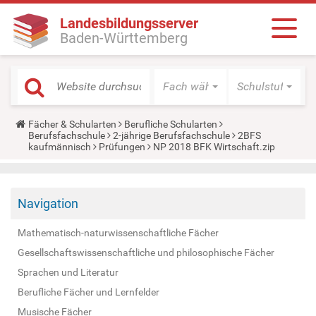
Landesbildungsserver
Baden-Württemberg
Fach wählen
Schulstufe wäh
Y
Fächer & Schularten
Berufliche Schularten
o
Berufsfachschule
2-jährige Berufsfachschule
2BFS
u
kaufmännisch
Prüfungen
NP 2018 BFK Wirtschaft.zip
a
r
e
h
Navigation
e
r
e
Mathematisch-naturwissenschaftliche Fächer
:
Gesellschaftswissenschaftliche und philosophische Fächer
Sprachen und Literatur
Berufliche Fächer und Lernfelder
Musische Fächer