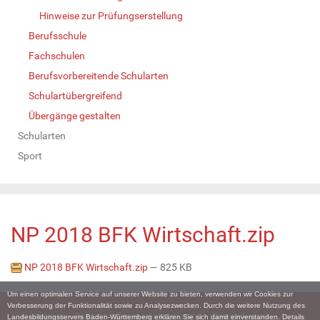
Hinweise zur Prüfungserstellung
Berufsschule
Fachschulen
Berufsvorbereitende Schularten
Schulartübergreifend
Übergänge gestalten
Schularten
Sport
NP 2018 BFK Wirtschaft.zip
NP 2018 BFK Wirtschaft.zip
— 825 KB
Um einen optimalen Service auf unserer Website zu bieten, verwenden wir Cookies zur
Verbesserung der Funktionalität sowie zu Analysezwecken. Durch die weitere Nutzung des
Impressum
Kontakt
Datenschutzerklärung
Barrierefreiheit
Landesbildungsservers Baden-Württemberg erklären Sie sich damit einverstanden. Details