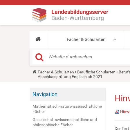
Landesbildungsserver
Baden-Württemberg
Fächer & Schularten
Y
Fächer & Schularten
Berufliche Schularten
Beruf
o
Abschlussprüfung Englisch ab 2021
u
a
r
Navigation
e
Hin
h
e
Mathematisch-naturwissenschaftliche
r
Fächer
Hinwe
e
:
Gesellschaftswissenschaftliche und
philosophische Fächer
Der Text