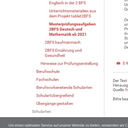
Englisch in der 2 BFS
Ur
Qu
Unterrichtsmaterialien aus
dem Projekt tablet2BFS
De
Musterprüfungsaufgaben
un
Pr
2BFS Deutsch und
In
Mathematik ab 2021
Sc
2BFS kaufmännisch
ur
De
2BFS Ernährung und
Gesundheit
E-
Hinweise zur Prüfungserstellung
Berufsschule
Fachschulen
Der Text
Herausg
Berufsvorbereitende Schularten
Quelle:
h
Schulartübergreifend
Bitte be
Übergänge gestalten
Schularten
Sport
Um einen optimalen Service auf unserer Website zu bieten, verwenden wir 