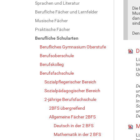
Sprachen und Literatur
Die 
Berufliche Fächer und Lernfelder
Mus
dan
Musische Fächer
sind
Praktische Fächer
Den
Berufliche Schularten
Berufliches Gymnasium Oberstufe
D
Berufsoberschule
Li
Berufskolleg
I
Ur
Berufsfachschule
Qu
Sozialpflegerischer Bereich
De
Sozialpädagogischer Bereich
un
Pr
2-jährige Berufsfachschule
In
Sc
2BFS übergreifend
ur
De
Allgemeine Fächer 2BFS
M
Deutsch in der 2 BFS
Mathematik in der 2 BFS
Li
I