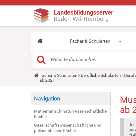
Landesbildungsserver
Baden-Württemberg
Fächer & Schularten
Y
Fächer & Schularten
Berufliche Schularten
Beruf
o
ab 2021
u
a
r
Mus
Navigation
e
h
ab 
e
Mathematisch-naturwissenschaftliche
r
Fächer
e
:
Der
Gesellschaftswissenschaftliche und
unte
philosophische Fächer
Prü