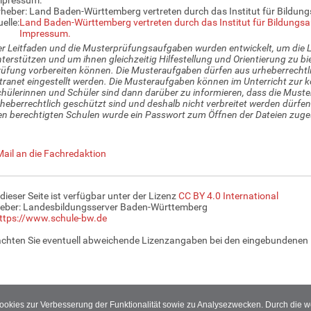
heber: Land Baden-Württemberg vertreten durch das Institut für Bildun
elle:
Land Baden-Württemberg vertreten durch das Institut für Bildungsa
Impressum.
r Leitfaden und die Musterprüfungsaufgaben wurden entwickelt, um die L
terstützen und um ihnen gleichzeitig Hilfestellung und Orientierung zu bie
üfung vorbereiten können. Die Musteraufgaben dürfen aus urheberrechtli
tranet eingestellt werden. Die Musteraufgaben können im Unterricht zur
hülerinnen und Schüler sind dann darüber zu informieren, dass die Mus
heberrechtlich geschützt sind und deshalb nicht verbreitet werden dürfen (
n berechtigten Schulen wurde ein Passwort zum Öffnen der Dateien zuge
Mail an die Fachredaktion
 dieser Seite ist verfügbar unter der Lizenz
CC BY 4.0 International
eber: Landesbildungsserver Baden-Württemberg
ttps://www.schule-bw.de
achten Sie eventuell abweichende Lizenzangaben bei den eingebundenen 
Cookies zur Verbesserung der Funktionalität sowie zu Analysezwecken. Durch die