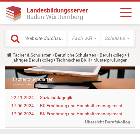
Landesbildungsserver
Baden-Württemberg
Fach wählen
Schulstufe wäh
Y
Fächer & Schularten
Berufliche Schularten
Berufskolleg
1-
o
jähriges Berufskolleg
Technisches BK II
Musterprüfungen
u
a
r
e
h
e
r
22.11.2024
Sozialpädagogik
e
:
17.06.2024
BK Ernährung und Haus­halts­ma­nage­ment
17.06.2024
BK Ernährung und Haus­halts­ma­nage­ment
Übersicht Berufskolleg